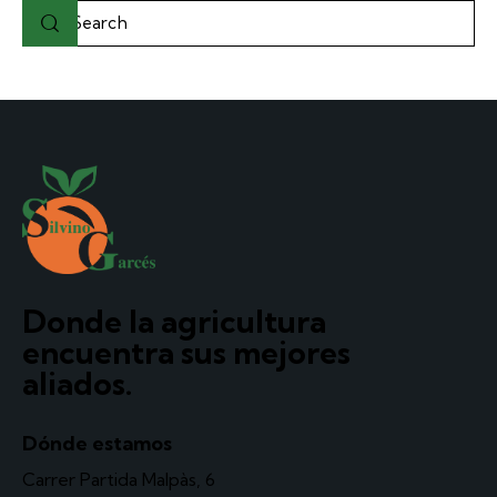
Donde la agricultura
encuentra sus mejores
aliados.
Dónde estamos
Carrer Partida Malpàs, 6