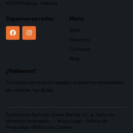
46210 Picanya, Valencia
Síguenos en redes
Menu
Inicio
Nosotros
Contacto
Blog
¿Hablamos?
Contacta
con nuestro equipo, estaremos encantados
de resolver tus dudas.
Suministros Agrícolas Silvino Garcés, S.L.
© Todos los
derechos reservados. –
Aviso Legal
–
Política de
Privacidad
–
Política de Cookies