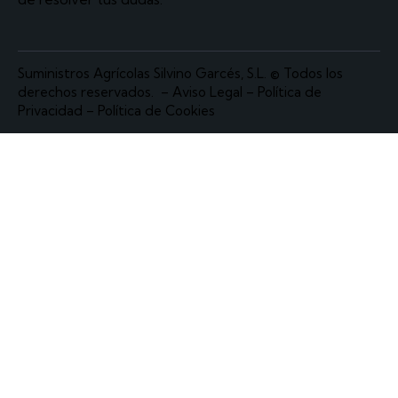
Suministros Agrícolas Silvino Garcés, S.L.
© Todos los
derechos reservados. –
Aviso Legal
–
Política de
Privacidad
–
Política de Cookies