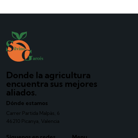
Donde la agricultura
encuentra sus mejores
aliados.
Dónde estamos
Carrer Partida Malpàs, 6
46210 Picanya, Valencia
Síguenos en redes
Menu