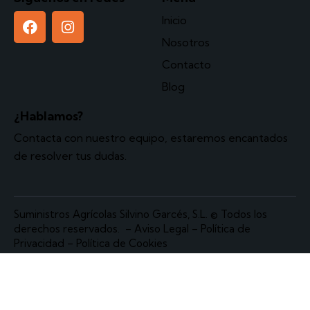
Inicio
Nosotros
Contacto
Blog
¿Hablamos?
Contacta
con nuestro equipo, estaremos encantados
de resolver tus dudas.
Suministros Agrícolas Silvino Garcés, S.L.
© Todos los
derechos reservados. –
Aviso Legal
–
Política de
Privacidad
–
Política de Cookies