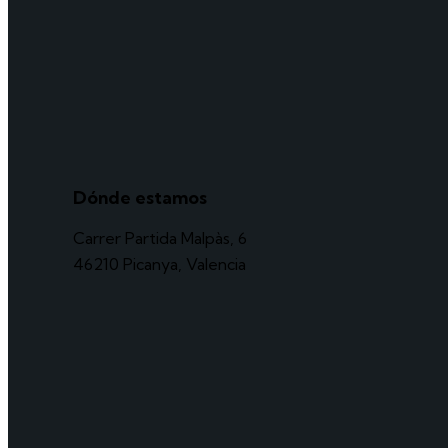
Dónde estamos
Carrer Partida Malpàs, 6
46210 Picanya, Valencia