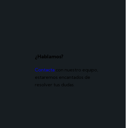
¿Hablamos?
Contacta
con nuestro equipo,
estaremos encantados de
resolver tus dudas.