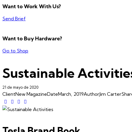
Want to Work With Us?
Send Brief
Want to Buy Hardware?
Go to Shop
Sustainable Activitie
21 de mayo de 2020
Client
New Magazine
Date
March, 2019
Author
Jim Carter
Shar
Tesla Brand Book