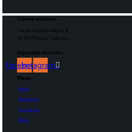
Dónde estamos
Carrer Partida Malpàs, 6
46210 Picanya, Valencia
Síguenos en redes
Facebook
Instagram
Menu
Inicio
Nosotros
Contacto
Blog