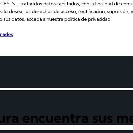
.L. tratará los datos facilitados, con la finalidad de contes
er, si lo desea, los derechos de acceso, rectificación, supresi
us datos, acceda a nuestra política de privacidad.
enados
.
ura encuentra sus me