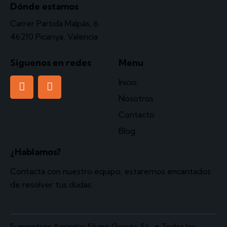
Dónde estamos
Carrer Partida Malpàs, 6
46210 Picanya, Valencia
Síguenos en redes
Menu
Inicio
Nosotros
Contacto
Blog
¿Hablamos?
Contacta
con nuestro equipo, estaremos encantados
de resolver tus dudas.
Suministros Agrícolas Silvino Garcés, S.L.
© Todos los